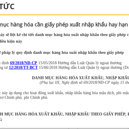
 TỨC
ục hàng hóa cần giấy phép xuất nhập khẩu hay hạn
 này sẽ liệt kê chi tiết danh mục hàng hóa xuất nhập khẩu theo giấy phép
điều kiện này
ứ pháp lý quy định danh mục hàng hóa xuất nhập khẩu theo giấy phép
ị định
69/2018/NĐ-CP
15/05/2018 Hướng dẫn Luật Quản lý ngoại thương
ng tư
12/2018/TT-BCT
15/06/2018 Hướng dẫn Luật Quản lý ngoại thương (D
DANH MỤC HÀNG HÓA XUẤT KHẨU, NHẬP KHẨU 
(Phụ lục III, Nghị định số 69/2018/NĐ-CP ngày 15 t
này áp dụng cho hoạt động xuất khẩu, nhập khẩu hàng hóa mậu dịch, phi mậu d
trợ Chính phủ, phi Chính phủ.
ANH MỤC HÀNG HÓA XUẤT KHẨU, NHẬP KHẨU THEO GIẤY PHÉP, 
G