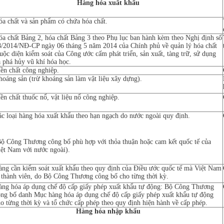
Hàng hóa xuất khẩu
a chất và sản phẩm có chứa hóa chất.
a chất Bảng 2, hóa chất Bảng 3 theo Phụ lục ban hành kèm theo Nghị định số
8/2014/NĐ-CP ngày 06 tháng 5 năm 2014 của Chính phủ về quản lý hóa chất
uộc diện kiểm soát của Công ước cấm phát triển, sản xuất, tàng trữ, sử dụng
 phá hủy vũ khí hóa học.
ền chất công nghiệp.
oáng sản (trừ khoáng sản làm vật liệu xây dựng).
ền chất thuốc nổ, vật liệu nổ công nghiệp.
c loại hàng hóa xuất khẩu theo hạn ngạch do nước ngoài quy định.
Bộ Công Thương công bố phù hợp với thỏa thuận hoặc cam kết quốc tế của
iệt Nam với nước ngoài).
àng cần kiểm soát xuất khẩu theo quy định của Điều ước quốc tế mà Việt Nam
à thành viên, do Bộ Công Thương công bố cho từng thời kỳ.
àng hóa áp dụng chế độ cấp giấy phép xuất khẩu tự động: Bộ Công Thương
ông bố danh Mục hàng hóa áp dụng chế độ cấp giấy phép xuất khẩu tự động
o từng thời kỳ và tổ chức cấp phép theo quy định hiện hành về cấp phép.
Hàng hóa nhập khẩu