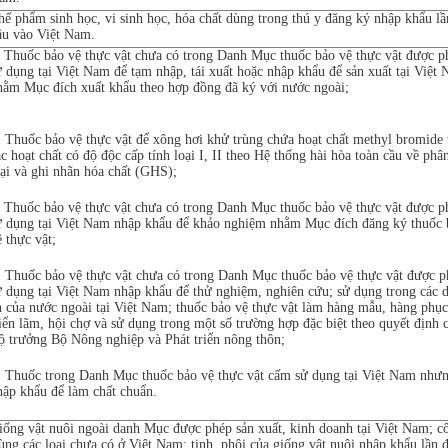
hế phẩm sinh học, vi sinh học, hóa chất dùng trong thú y đăng ký nhập khẩu lầ
ầu vào Việt Nam.
) Thuốc bảo vệ thực vật chưa có trong Danh Mục thuốc bảo vệ thực vật được p
ử dụng tại Việt Nam để tạm nhập, tái xuất hoặc nhập khẩu để sản xuất tại Việt
hằm Mục đích xuất khẩu theo hợp đồng đã ký với nước ngoài;
) Thuốc bảo vệ thực vật để xông hơi khử trùng chứa hoạt chất methyl bromide
ác hoạt chất có độ độc cấp tính loại I, II theo Hệ thống hài hòa toàn cầu về phâ
oại và ghi nhãn hóa chất (GHS);
) Thuốc bảo vệ thực vật chưa có trong Danh Mục thuốc bảo vệ thực vật được p
ử dụng tại Việt Nam nhập khẩu để khảo nghiệm nhằm Mục đích đăng ký thuốc 
ệ thực vật;
) Thuốc bảo vệ thực vật chưa có trong Danh Mục thuốc bảo vệ thực vật được p
ử dụng tại Việt Nam nhập khẩu để thử nghiệm, nghiên cứu; sử dụng trong các 
n của nước ngoài tại Việt Nam; thuốc bảo vệ thực vật làm hàng mẫu, hàng phụ
riển lãm, hội chợ và sử dụng trong một số trường hợp đặc biệt theo quyết định 
ộ trưởng Bộ Nông nghiệp và Phát triển nông thôn;
) Thuốc trong Danh Mục thuốc bảo vệ thực vật cấm sử dụng tại Việt Nam như
hập khẩu để làm chất chuẩn.
iống vật nuôi ngoài danh Mục được phép sản xuất, kinh doanh tại Việt Nam; c
rùng các loại chưa có ở Việt Nam; tinh, phôi của giống vật nuôi nhập khẩu lần 