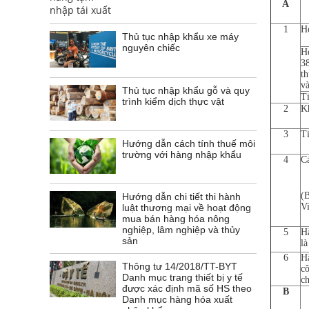
A
1
Hó
Thủ tục nhập khẩu xe máy
nguyên chiếc
Hó
3
th
và
Thủ tục nhập khẩu gỗ và quy
Ti
trình kiểm dịch thực vật
2
Kh
3
Ti
Hướng dẫn cách tính thuế môi
trường với hàng nhập khẩu
4
Cá
(
Hướng dẫn chi tiết thi hành
V
luật thương mại về hoạt động
mua bán hàng hóa nông
nghiệp, lâm nghiệp và thủy
5
H
sản
l
6
H
Thông tư 14/2018/TT-BYT
c
Danh mục trang thiết bị y tế
ch
được xác định mã số HS theo
B
Danh mục hàng hóa xuất