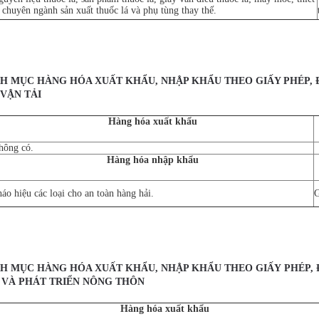
 chuyên ngành sản xuất thuốc lá và phụ tùng thay thế.
ANH MỤC HÀNG HÓA XUẤT KHẨ
U, NHẬP KHẨ
U THEO GIẤY PHÉP, 
VẬN TẢI
Hàng hóa xuất khẩu
hông có.
Hàng hóa nhập khẩu
áo hiệu các loại cho an toàn hàng hải.
G
ANH MỤC HÀNG HÓA XUẤT KHẨU
, NHẬP KHẨ
U THEO GIẤY
PHÉP, 
 VÀ PHÁT TRIỂN NÔ
NG THÔ
N
Hàng hóa xuất khẩu