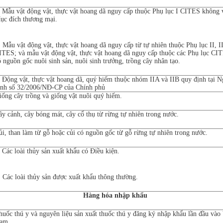
) Mẫu vật động vật, thực vật hoang dã nguy cấp thuộc Phụ lục I CITES không 
ục đích thương mại.
) Mẫu vật động vật, thực vật hoang dã nguy cấp từ tự nhiên thuộc Phụ lục II, I
ITES; và mẫu vật động vật, thực vật hoang dã nguy cấp thuộc các Phụ lục CI
ó nguồn gốc nuôi sinh sản, nuôi sinh trưởng, trồng cây nhân tạo.
) Động vật, thực vật hoang dã, quý hiếm thuộc nhóm IIA và IIB quy định tại N
ịnh số 32/2006/NĐ-CP của Chính phủ
iống cây trồng và giống vật nuôi quý hiếm.
ây cảnh, cây bóng mát, cây cổ thụ từ rừng tự nhiên trong nước.
ủi, than làm từ gỗ hoặc củi có nguồn gốc từ gỗ rừng tự nhiên trong nước.
) Các loài thủy sản xuất khẩu có Điều kiện.
) Các loài thủy sản được xuất khẩu thông thường.
Hàng hóa nhập khẩu
huốc thú y và nguyên liệu sản xuất thuốc thú y đăng ký nhập khẩu lần đầu vào 
am.