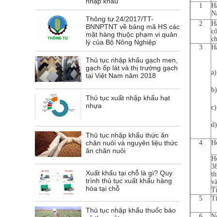
nhập khẩu
1
H
N
Thông tư 24/2017/TT-
2
H
BNNPTNT về bảng mã HS các
c
mặt hàng thuộc phạm vi quản
ch
lý của Bộ Nông Nghiệp
3
H
Thủ tục nhập khẩu gạch men,
gạch ốp lát và thị trường gạch
a
tại Việt Nam năm 2018
b)
Thủ tục xuất nhập khẩu hạt
nhựa
c
d)
Thủ tục nhập khẩu thức ăn
4
Hó
chăn nuôi và nguyên liệu thức
ăn chăn nuôi
H
3
Xuất khẩu tại chỗ là gì? Quy
th
trình thủ tục xuất khẩu hàng
và
hóa tại chỗ
Ti
5
Ti
Thủ tục nhập khẩu thuốc bảo
6
Ng