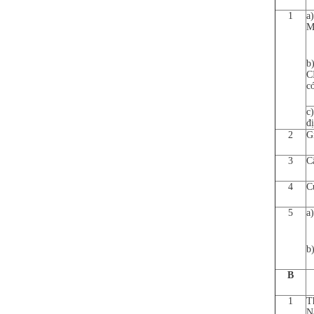
1
a
M
b
C
c
c
đ
2
G
3
C
4
C
5
a
b
B
1
T
N