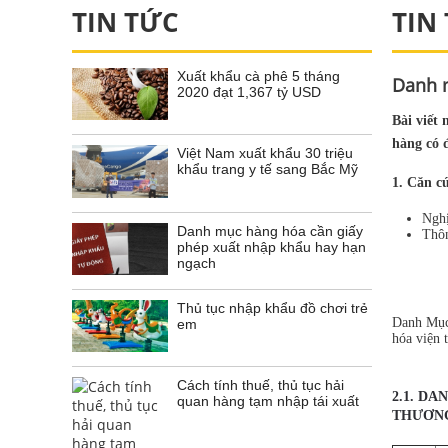
TIN TỨC
TIN
Xuất khẩu cà phê 5 tháng
Danh m
2020 đạt 1,367 tỷ USD
Bài viết
hàng có 
Việt Nam xuất khẩu 30 triệu
khẩu trang y tế sang Bắc Mỹ
1. Căn c
Ngh
Danh mục hàng hóa cần giấy
Thô
phép xuất nhập khẩu hay hạn
ngạch
Thủ tục nhập khẩu đồ chơi trẻ
Danh Mục 
em
hóa viện 
Cách tính thuế, thủ tục hải
2.1. D
quan hàng tạm nhập tái xuất
THƯƠN