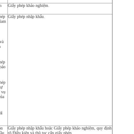
n
Giấy phép khảo nghiệm.
hép
Giấy phép nhập khẩu.
 Nam
 và
n
hép
bảo
hép
dự
c vụ
của
ng
ôn
Giấy phép nhập khẩu hoặc Giấy phép khảo nghiệm, quy định
đầu
rõ Điều kiện và thủ tục cấp giấy phép.