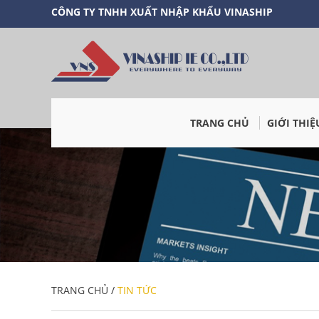
CÔNG TY TNHH XUẤT NHẬP KHẨU VINASHIP
TRANG CHỦ
GIỚI THIỆ
TRANG CHỦ
/
TIN TỨC