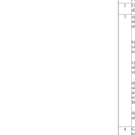
2
C
đ
3
a
s
n
b
c
l
c
s
v
d
s
á
t
B
đ
n
4
G
t