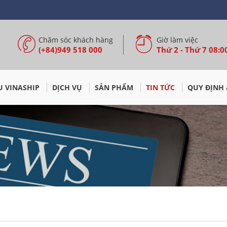
Chăm sóc khách hàng
Giờ làm việc
(+84)949 518 000
Thứ 2 - Thứ 7 08:00
U VINASHIP
DỊCH VỤ
SẢN PHẨM
TIN TỨC
QUY ĐỊNH 