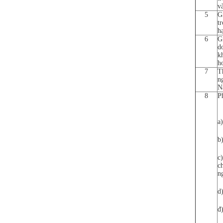
v
5
G
t
h
6
G
d
k
h
7
T
n
N
8
P
a
b
c
c
n
d
đ