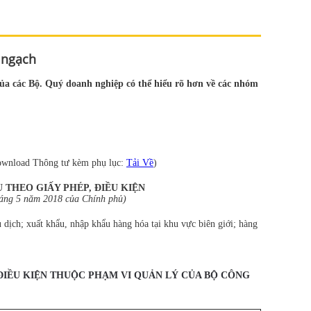
 ngạch
 của các Bộ. Quý doanh nghiệp có thể hiểu rõ hơn về các nhóm
ownload Thông tư kèm phụ lục:
Tải Về
)
THEO GIẤY PHÉP, ĐIỀU KIỆN
háng 5 năm 2018 của Chính phủ)
ịch; xuất khẩu, nhập khẩu hàng hóa tại khu vực biên giới; hàng
ĐIỀU KIỆN THUỘC PHẠM VI QUẢN LÝ CỦA BỘ CÔ
NG