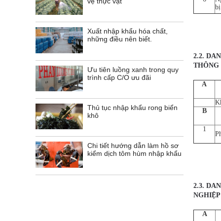
vệ thực vật
bị
Xuất nhập khẩu hóa chất,
những điều nên biết.
2.2. D
THÔNG 
​Ưu tiên luồng xanh trong quy
trình cấp C/O ưu đãi
A
K
Thủ tục nhập khẩu rong biển
B
khô
1
Ph
Chi tiết hướng dẫn làm hồ sơ
kiểm dịch tôm hùm nhập khẩu
2.3. D
NGHIỆP
A