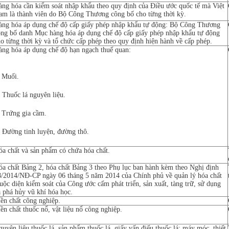
àng hóa cần kiểm soát nhập khẩu theo quy định của Điều ước quốc tế mà Việt
am là thành viên do Bộ Công Thương công bố cho từng thời kỳ.
àng hóa áp dụng chế độ cấp giấy phép nhập khẩu tự động: Bộ Công Thương
ông bố danh Mục hàng hóa áp dụng chế độ cấp giấy phép nhập khẩu tự động
o từng thời kỳ và tổ chức cấp phép theo quy định hiện hành về cấp phép.
àng hóa áp dụng chế độ hạn ngạch thuế quan:
) Muối.
 Thuốc lá nguyên liệu.
) Trứng gia cầm.
 Đường tinh luyện, đường thô.
a chất và sản phẩm có chứa hóa chất.
óa chất Bảng 2, hóa chất Bảng 3 theo Phụ lục ban hành kèm theo Nghị định
8/2014/NĐ-CP ngày 06 tháng 5 năm 2014 của Chính phủ về quản lý hóa chất
uộc diện kiểm soát của Công ước cấm phát triển, sản xuất, tàng trữ, sử dụng
 phá hủy vũ khí hóa học.
ền chất công nghiệp.
ền chất thuốc nổ, vật liệu nổ công nghiệp.
uyên liệu thuốc lá, sản phẩm thuốc lá, giấy vấn điếu thuốc lá; máy móc, thiết