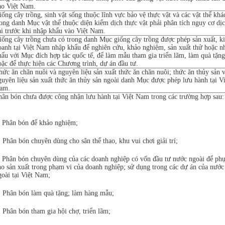
ào Việt Nam.
iống cây trồng, sinh vật sống thuộc lĩnh vực bảo vệ thực vật và các vật thể khá
rong danh Mục vật thể thuộc diện kiểm dịch thực vật phải phân tích nguy cơ dị
ại trước khi nhập khẩu vào Việt Nam.
iống cây trồng chưa có trong danh Mục giống cây trồng được phép sản xuất, k
oanh tại Việt Nam nhập khẩu để nghiên cứu, khảo nghiệm, sản xuất thử hoặc n
hẩu với Mục đích hợp tác quốc tế, để làm mẫu tham gia triển lãm, làm quà tặng
oặc để thực hiện các Chương trình, dự án đầu tư.
hức ăn chăn nuôi và nguyên liệu sản xuất thức ăn chăn nuôi; thức ăn thủy sản 
guyên liệu sản xuất thức ăn thủy sản ngoài danh Mục được phép lưu hành tại Vi
am.
hân bón chưa được công nhận lưu hành tại Việt Nam trong các trường hợp sau:
) Phân bón để khảo nghiệm;
) Phân bón chuyên dùng cho sân thể thao, khu vui chơi giải trí;
) Phân bón chuyên dùng của các doanh nghiệp có vốn đầu tư nước ngoài để ph
ho sản xuất trong phạm vi của doanh nghiệp; sử dụng trong các dự án của nước
goài tại Việt Nam;
) Phân bón làm quà tặng; làm hàng mẫu;
) Phân bón tham gia hội chợ, triển lãm;