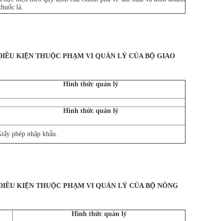
thuốc lá.
ĐIỀU KIỆN THUỘ
C PHẠM VI QUẢN LÝ CỦA BỘ GIAO
Hình thức quản lý
Hình thức quản lý
iấy phép nhập khẩu.
ĐIỀU KIỆ
N THUỘC PHẠM VI QUẢN LÝ CỦA BỘ NÔNG
Hình thức quản lý